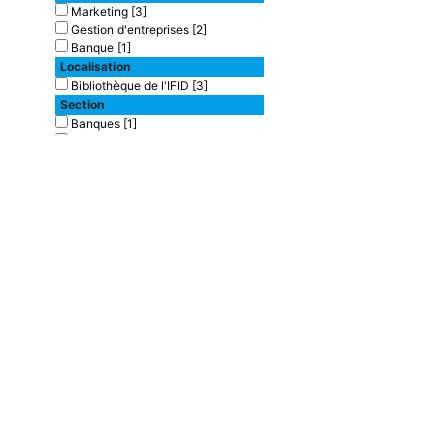
Marketing
[3]
Gestion d'entreprises
[2]
Banque
[1]
Localisation
Bibliothèque de l'IFID
[3]
Section
Banques
[1]
Finances
[2]
Type de document
texte imprimé
[3]