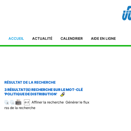
Bibliothèque de l'IFID 8, Avenue Tahar Ben Ammar El Manar II. 2092
Tunisie Téléphone : (+216) 71 885 011/ 71885 211
ifidmag.inst@ifid.org.tn
ACCUEIL
ACTUALITÉ
CALENDRIER
AIDE EN LIGNE
RÉSULTAT DE LA RECHERCHE
3 RÉSULTAT(S) RECHERCHE SUR LE MOT-CLÉ
'POLITIQUE DE DISTRIBUTION'
Affiner la recherche
Générer le flux
rss de la recherche