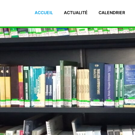
 El Manar II. 2092 Tunisie Téléphone : (+216) 71 885 011/ 71885
ACCUEIL
ACTUALITÉ
CALENDRIER