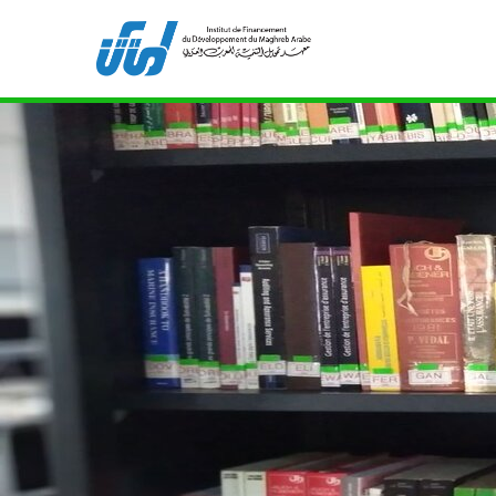
Bibliothèque de l'IFID 8, Avenue Tahar Ben Ammar
211
ifidmag.inst@ifid.org.tn