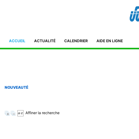
Bibliothèque de l'IFID 8, Avenue Tahar Ben Ammar El Manar II. 2092
Tunisie Téléphone : (+216) 71 885 011/ 71885 211
ifidmag.inst@ifid.org.tn
ACCUEIL
ACTUALITÉ
CALENDRIER
AIDE EN LIGNE
NOUVEAUTÉ
Affiner la recherche