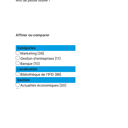
Mot de passe oublié ?
Affiner ou comparer
Catégories
Marketing
[36]
Gestion d'entreprises
[11]
Banque
[10]
Localisation
Bibliothèque de l'IFID
[86]
Section
Actualités économiques
[30]
Assurances
[5]
Banques
[10]
Finances
[40]
Informatique de gestion
[1]
Type de document
texte imprimé
[85]