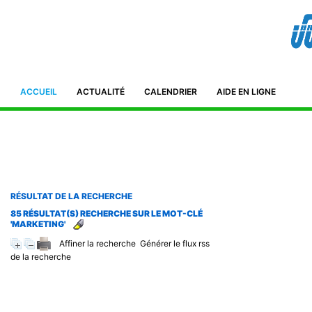
Bibliothèque de l'IFID 8, Avenue Tahar Ben Ammar El Manar II. 2092
Tunisie Téléphone : (+216) 71 885 011/ 71885 211
ifidmag.inst@ifid.org.tn
ACCUEIL
ACTUALITÉ
CALENDRIER
AIDE EN LIGNE
RÉSULTAT DE LA RECHERCHE
85 RÉSULTAT(S) RECHERCHE SUR LE MOT-CLÉ
'MARKETING'
Affiner la recherche
Générer le flux rss
de la recherche