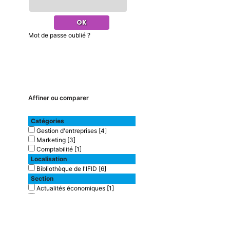
Mot de passe oublié ?
Affiner ou comparer
Catégories
Gestion d'entreprises
[4]
Marketing
[3]
Comptabilité
[1]
Localisation
Bibliothèque de l'IFID
[6]
Section
Actualités économiques
[1]
Finances
[5]
Type de document
texte imprimé
[6]