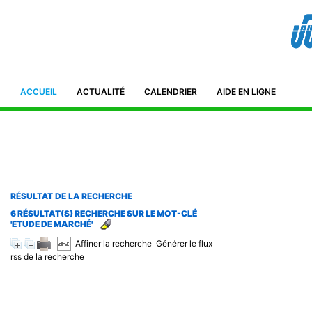
Bibliothèque de l'IFID 8, Avenue Tahar Ben Ammar El Manar II. 2092
Tunisie Téléphone : (+216) 71 885 011/ 71885 211
ifidmag.inst@ifid.org.tn
ACCUEIL
ACTUALITÉ
CALENDRIER
AIDE EN LIGNE
RÉSULTAT DE LA RECHERCHE
6 RÉSULTAT(S) RECHERCHE SUR LE MOT-CLÉ
'ETUDE DE MARCHÉ'
Affiner la recherche
Générer le flux
rss de la recherche