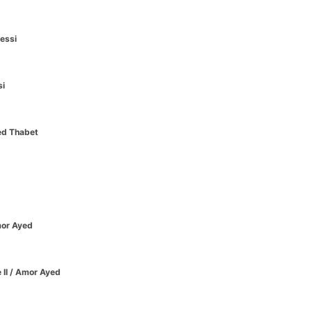
essi
si
ed Thabet
or Ayed
II
/ Amor Ayed