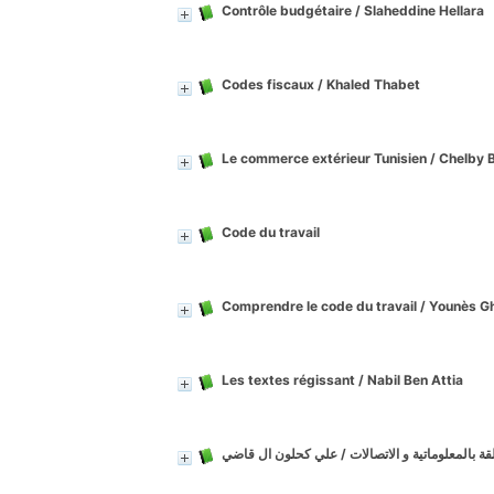
Contrôle budgétaire
/ Slaheddine Hellara
Codes fiscaux
/ Khaled Thabet
Le commerce extérieur Tunisien
/ Chelby B
Code du travail
Comprendre le code du travail
/ Younès Gh
Les textes régissant
/ Nabil Ben Attia
 بالمعلوماتية و الاتصالات
/ علي كحلون ال قاضي