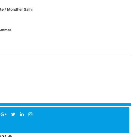
nte
/ Mondher Salhi
 Ammar