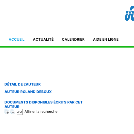
Bibliothèque de l'IFID 8, Avenue Tahar Ben Ammar El Manar II. 2092
Tunisie Téléphone : (+216) 71 885 011/ 71885 211
ifidmag.inst@ifid.org.tn
ACCUEIL
ACTUALITÉ
CALENDRIER
AIDE EN LIGNE
DÉTAIL DE L'AUTEUR
AUTEUR ROLAND DEBOUX
DOCUMENTS DISPONIBLES ÉCRITS PAR CET
AUTEUR
Affiner la recherche