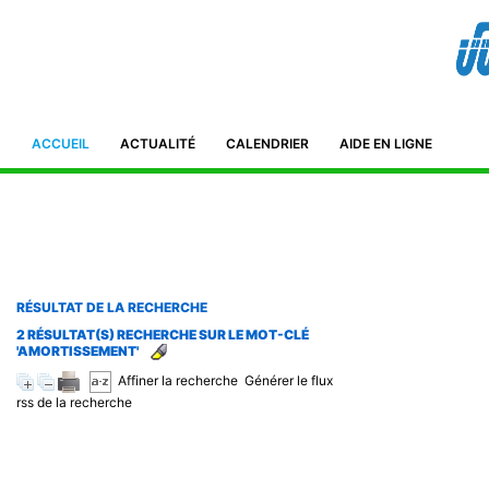
Bibliothèque de l'IFID 8, Avenue Tahar Ben Ammar El Manar II. 2092
Tunisie Téléphone : (+216) 71 885 011/ 71885 211
ifidmag.inst@ifid.org.tn
ACCUEIL
ACTUALITÉ
CALENDRIER
AIDE EN LIGNE
RÉSULTAT DE LA RECHERCHE
2 RÉSULTAT(S) RECHERCHE SUR LE MOT-CLÉ
'AMORTISSEMENT'
Affiner la recherche
Générer le flux
rss de la recherche