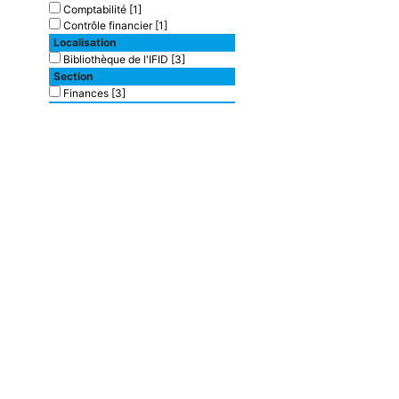
Comptabilité
[1]
Contrôle financier
[1]
Localisation
Bibliothèque de l'IFID
[3]
Section
Finances
[3]
Type de document
texte imprimé
[2]