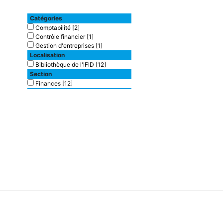
Catégories
Comptabilité
[2]
Contrôle financier
[1]
Gestion d'entreprises
[1]
Localisation
Bibliothèque de l'IFID
[12]
Section
Finances
[12]
Type de document
texte imprimé
[9]