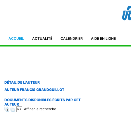
Bibliothèque de l'IFID 8, Avenue Tahar Ben Ammar El Manar II. 2092
Tunisie Téléphone : (+216) 71 885 011/ 71885 211
ifidmag.inst@ifid.org.tn
ACCUEIL
ACTUALITÉ
CALENDRIER
AIDE EN LIGNE
DÉTAIL DE L'AUTEUR
AUTEUR FRANCIS GRANDGUILLOT
DOCUMENTS DISPONIBLES ÉCRITS PAR CET
AUTEUR
Affiner la recherche