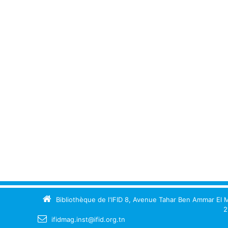
Finances
[8]
Techniques de
communication
[6]
Type de document
texte imprimé
[21]
Bibliothèque de l'IFID 8, Avenue Tahar Ben Ammar El M
2
ifidmag.inst@ifid.org.tn