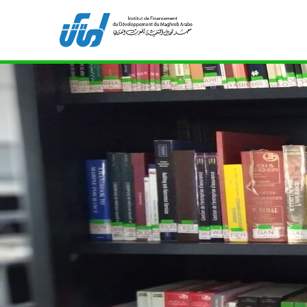
Bibliothèque de l'IFID 8, Avenue Tahar Ben Ammar
211
ifidmag.inst@ifid.org.tn