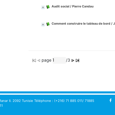
Audit social
/ Pierre Candau
Comment construire le tableau de bord
/ 
page
/3
anar II. 2092 Tunisie Téléphone : (+216) 71 885 011/ 71885
11