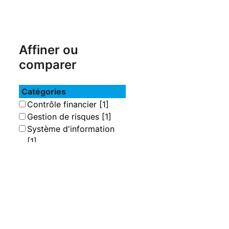
Affiner ou
comparer
Catégories
Contrôle financier
[1]
Gestion de risques
[1]
Système d'information
[1]
Localisation
Bibliothèque de l'IFID
[20]
Section
Actualités économiques
[6]