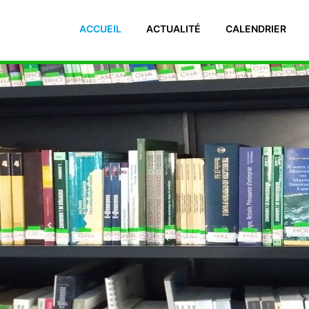
 El Manar II. 2092 Tunisie Téléphone : (+216) 71 885 011/ 71885
ACCUEIL
ACTUALITÉ
CALENDRIER