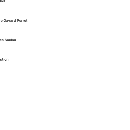
het
re Gavard Perret
es Saulou
stion