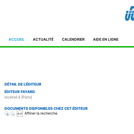
Bibliothèque de l'IFID 8, Avenue Tahar Ben Ammar El Manar II. 2092
Tunisie Téléphone : (+216) 71 885 011/ 71885 211
ifidmag.inst@ifid.org.tn
ACCUEIL
ACTUALITÉ
CALENDRIER
AIDE EN LIGNE
DÉTAIL DE L'ÉDITEUR
ÉDITEUR FAYARD
localisé à [Paris]
DOCUMENTS DISPONIBLES CHEZ CET ÉDITEUR
Affiner la recherche