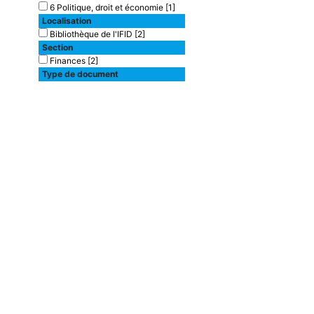
6 Politique, droit et économie
[1]
Localisation
Bibliothèque de l'IFID
[2]
Section
Finances
[2]
Type de document
texte imprimé
[2]