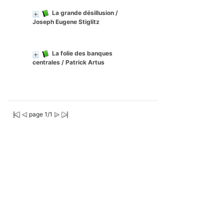
La grande désillusion
/
Joseph Eugene Stiglitz
La folie des banques
centrales
/ Patrick Artus
page 1/1