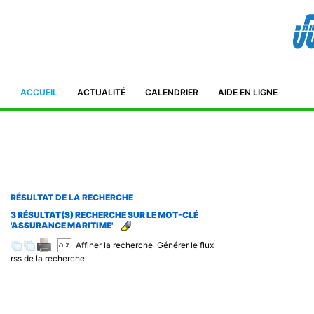
Bibliothèque de l'IFID 8, Avenue Tahar Ben Ammar El Manar II. 2092
Tunisie Téléphone : (+216) 71 885 011/ 71885 211
ifidmag.inst@ifid.org.tn
ACCUEIL
ACTUALITÉ
CALENDRIER
AIDE EN LIGNE
RÉSULTAT DE LA RECHERCHE
3 RÉSULTAT(S) RECHERCHE SUR LE MOT-CLÉ
'ASSURANCE MARITIME'
Affiner la recherche
Générer le flux
rss de la recherche