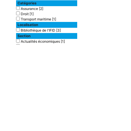
Catégories
Assurance
[2]
Droit
[1]
Transport maritime
[1]
Localisation
Bibliothèque de l'IFID
[3]
Section
Actualités économiques
[1]
Assurances
[2]
Type de document
texte imprimé
[3]