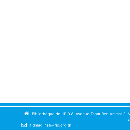
Informatique de gestion
[1]
Langues
[1]
Techniques de
communication
[4]
Type de document
texte imprimé
[27]
Bibliothèque de l'IFID 8, Avenue Tahar Ben Ammar El M
2
ifidmag.inst@ifid.org.tn