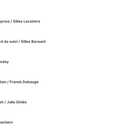
eprise
/ Gilles Lecointre
rd de suivi
/ Gilles Barouch
osdey
tion
/ Franck Debauge
net
/ Julie Giniès
merhorn