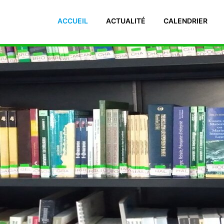
 El Manar II. 2092 Tunisie Téléphone : (+216) 71 885 011/ 71885
ACCUEIL
ACTUALITÉ
CALENDRIER