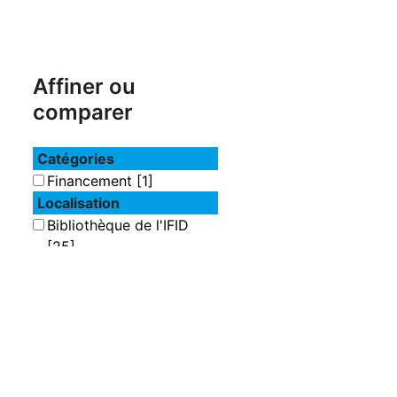
Affiner ou
comparer
Catégories
Financement
[1]
Localisation
Bibliothèque de l'IFID
[25]
Section
Actualités économiques
[12]
Assurances
[1]
Banques
[1]
Finances
[5]