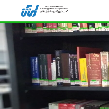
Bibliothèque de l'IFID 8, Avenue Tahar Ben Ammar
211
ifidmag.inst@ifid.org.tn