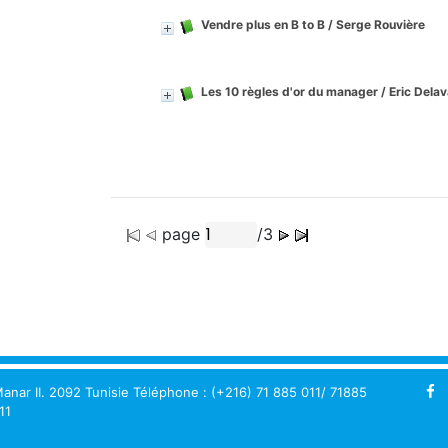
Vendre plus en B to B
/ Serge Rouvière
Les 10 règles d'or du manager
/ Eric Delav
page
/3
anar II. 2092 Tunisie Téléphone : (+216) 71 885 011/ 71885
11