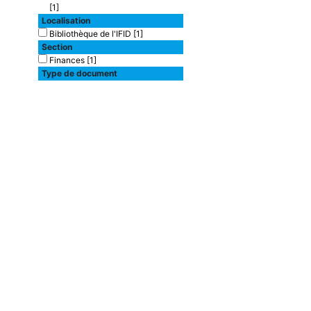
[1]
Localisation
Bibliothèque de l'IFID
[1]
Section
Finances
[1]
Type de document
texte imprimé
[1]