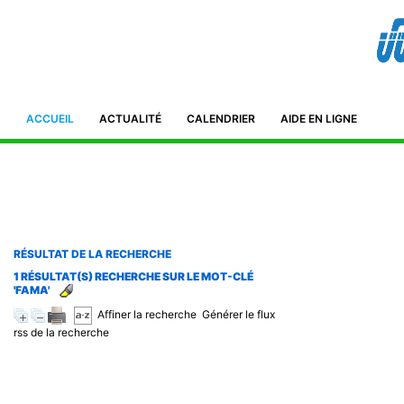
Bibliothèque de l'IFID 8, Avenue Tahar Ben Ammar El Manar II. 2092
Tunisie Téléphone : (+216) 71 885 011/ 71885 211
ifidmag.inst@ifid.org.tn
ACCUEIL
ACTUALITÉ
CALENDRIER
AIDE EN LIGNE
RÉSULTAT DE LA RECHERCHE
1 RÉSULTAT(S) RECHERCHE SUR LE MOT-CLÉ
'FAMA'
Affiner la recherche
Générer le flux
rss de la recherche