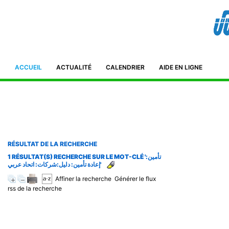
Bibliothèque de l'IFID 8, Avenue Tahar Ben Ammar El Manar II. 2092
Tunisie Téléphone : (+216) 71 885 011/ 71885 211
ifidmag.inst@ifid.org.tn
ACCUEIL
ACTUALITÉ
CALENDRIER
AIDE EN LIGNE
RÉSULTAT DE LA RECHERCHE
1 RÉSULTAT(S) RECHERCHE SUR LE MOT-CLÉ 'تأمين:
إعادة تأمين: دليل:شركات: اتحاد عربي'
Affiner la recherche
Générer le flux
rss de la recherche