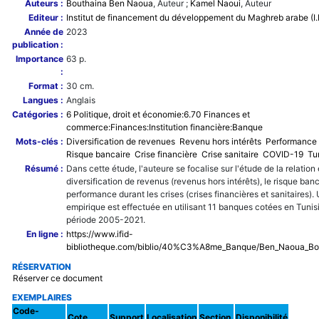
Auteurs :
Bouthaina Ben Naoua
, Auteur ;
Kamel Naoui
, Auteur
Editeur :
Institut de financement du développement du Maghreb arabe (I.F
Année de
2023
publication :
Importance
63 p.
:
Format :
30 cm.
Langues :
Anglais
Catégories :
6 Politique, droit et économie:6.70 Finances et
commerce:Finances:Institution financière:Banque
Mots-clés :
Diversification de revenues
Revenu hors intérêts
Performance 
Risque bancaire
Crise financière
Crise sanitaire
COVID-19
Tu
Résumé :
Dans cette étude, l'auteure se focalise sur l'étude de la relation 
diversification de revenus (revenus hors intérêts), le risque banc
performance durant les crises (crises financières et sanitaires)
empirique est effectuée en utilisant 11 banques cotées en Tunisi
période 2005-2021.
En ligne :
https://www.ifid-
bibliotheque.com/biblio/40%C3%A8me_Banque/Ben_Naoua_Bo
RÉSERVATION
Réserver ce document
EXEMPLAIRES
Code-
Cote
Support
Localisation
Section
Disponibilité