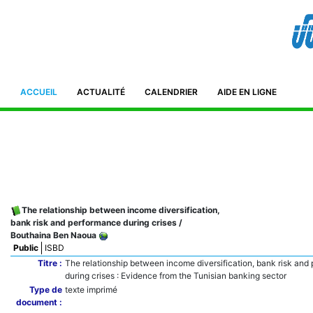
Bibliothèque de l'IFID 8, Avenue Tahar Ben Ammar El Manar II. 2092
Tunisie Téléphone : (+216) 71 885 011/ 71885 211
ifidmag.inst@ifid.org.tn
ACCUEIL
ACTUALITÉ
CALENDRIER
AIDE EN LIGNE
The relationship between income diversification,
bank risk and performance during crises
/
Bouthaina Ben Naoua
Public
ISBD
Titre :
The relationship between income diversification, bank risk and
during crises : Evidence from the Tunisian banking sector
Type de
texte imprimé
document :