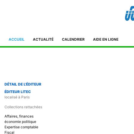
Bibliothèque de l'IFID 8, Avenue Tahar Ben Ammar El Manar II. 2092
Tunisie Téléphone : (+216) 71 885 011/ 71885 211
ifidmag.inst@ifid.org.tn
ACCUEIL
ACTUALITÉ
CALENDRIER
AIDE EN LIGNE
DÉTAIL DE L'ÉDITEUR
ÉDITEUR LITEC
localisé à Paris
Collections rattachées
Affaires, finances
économie politique
Expertise comptable
Fiscal