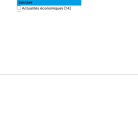
Section
Actualités économiques
[14]
Assurances
[3]
Banques
[2]
Finances
[11]
Informatique de gestion
[2]
Techniques de communication
[1]
Type de document
texte imprimé
[33]