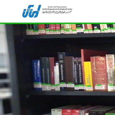
Bibliothèque de l'IFID 8, Avenue Tahar Ben Ammar
211
ifidmag.inst@ifid.org.tn