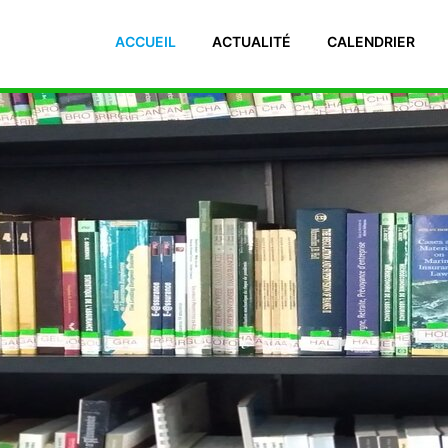
 El Manar II. 2092 Tunisie Téléphone : (+216) 71 885 011/ 71885
ACCUEIL
ACTUALITÉ
CALENDRIER