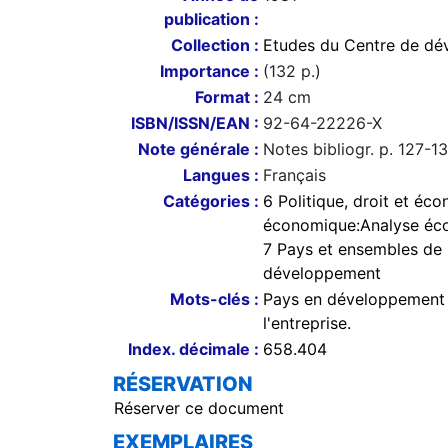
publication :
Collection :
Etudes du Centre de d
Importance :
(132 p.)
Format :
24 cm
ISBN/ISSN/EAN :
92-64-22226-X
Note générale :
Notes bibliogr. p. 127-1
Langues :
Français
Catégories :
6 Politique, droit et é
économique:Analyse éc
7 Pays et ensembles de
développement
Mots-clés :
Pays en développement
l'entreprise.
Index. décimale :
658.404
RÉSERVATION
Réserver ce document
EXEMPLAIRES