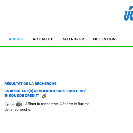
Bibliothèque de l'IFID 8, Avenue Tahar Ben Ammar El Manar II. 2092
Tunisie Téléphone : (+216) 71 885 011/ 71885 211
ifidmag.inst@ifid.org.tn
ACCUEIL
ACTUALITÉ
CALENDRIER
AIDE EN LIGNE
RÉSULTAT DE LA RECHERCHE
55 RÉSULTAT(S) RECHERCHE SUR LE MOT-CLÉ
'RISQUE DE CRÉDIT'
Affiner la recherche
Générer le flux rss
de la recherche