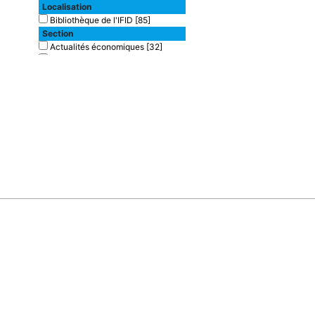
Localisation
Bibliothèque de l'IFID
[85]
Section
Actualités économiques
[32]
Assurances
[1]
Banques
[49]
Finances
[3]
Type de document
texte imprimé
[55]