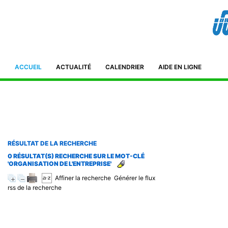
Bibliothèque de l'IFID 8, Avenue Tahar Ben Ammar El Manar II. 2092
Tunisie Téléphone : (+216) 71 885 011/ 71885 211
ifidmag.inst@ifid.org.tn
ACCUEIL
ACTUALITÉ
CALENDRIER
AIDE EN LIGNE
RÉSULTAT DE LA RECHERCHE
0 RÉSULTAT(S) RECHERCHE SUR LE MOT-CLÉ
'ORGANISATION DE L'ENTREPRISE'
Affiner la recherche
Générer le flux
rss de la recherche