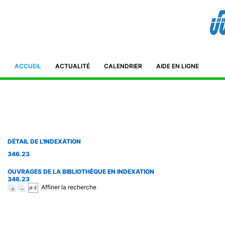
Bibliothèque de l'IFID 8, Avenue Tahar Ben Ammar El Manar II. 2092
Tunisie Téléphone : (+216) 71 885 011/ 71885 211
ifidmag.inst@ifid.org.tn
ACCUEIL
ACTUALITÉ
CALENDRIER
AIDE EN LIGNE
DÉTAIL DE L'INDEXATION
346.23
OUVRAGES DE LA BIBLIOTHÈQUE EN INDEXATION
346.23
Affiner la recherche